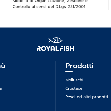
Modello di Organizzazione, Gestione e
Controllo ai sensi del D.Lgs. 231/2001
nù
Prodotti
Molluschi
a
Crostacei
Pesci ed altri prodotti